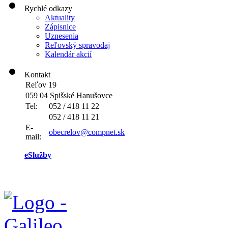
Rychlé odkazy
Aktuality
Zápisnice
Uznesenia
Reľovský spravodaj
Kalendár akcií
Kontakt
Reľov 19
059 04 Spišské Hanušovce
Tel:
052 / 418 11 22
052 / 418 11 21
E-
obecrelov@compnet.sk
mail:
eSlužby