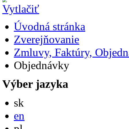
Úvodná stránka
Zverejňovanie
Zmluvy, Faktúry, Objed
Objednávky
Výber jazyka
Slovensky
sk
English
en
Po polsku
pl