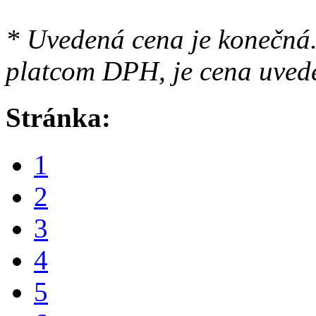
* Uvedená cena je konečná.
platcom DPH, je cena uved
Stránka:
1
2
3
4
5