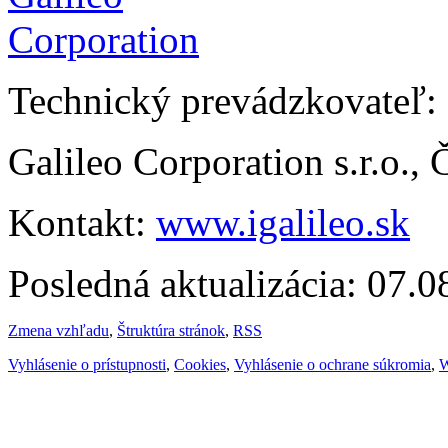
Technický prevádzkovateľ:
Galileo Corporation s.r.o.,
Kontakt:
www.igalileo.sk
Posledná aktualizácia: 07.
Zmena vzhľadu
,
Štruktúra stránok
,
RSS
Vyhlásenie o prístupnosti
,
Cookies
,
Vyhlásenie o ochrane súkromia
,
W