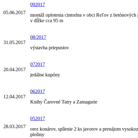
092017
05.06.2017
montáž oplotenia cintorína v obci Reľov z betónových 
v dĺžke cca 95 m
08/2017
31.05.2017
výstavba priepustov
072017
20.04.2017
jedálne kupóny
062017
12.04.2017
Knihy Čarovné Tatry a Zamagurie
052017
28.03.2017
orez konárov, spílenie 2 ks javorov a prenájom vysoko
plošiny