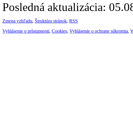
Posledná aktualizácia: 05.
Zmena vzhľadu
,
Štruktúra stránok
,
RSS
Vyhlásenie o prístupnosti
,
Cookies
,
Vyhlásenie o ochrane súkromia
,
W