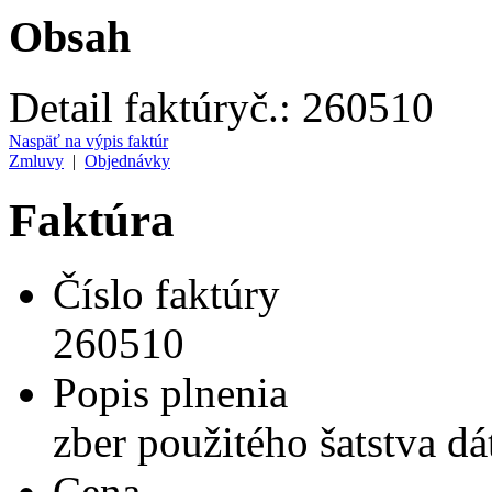
Obsah
Detail faktúry
č.:
260510
Naspäť na výpis faktúr
Zmluvy
|
Objednávky
Faktúra
Číslo faktúry
260510
Popis plnenia
zber použitého šatstva d
Cena