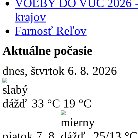
VOĽBY DO VÚC 2026 - 
krajov
Farnosť Reľov
Aktuálne počasie
dnes, štvrtok 6. 8. 2026
33 °C
19 °C
piatok
7. 8.
25/13 °C