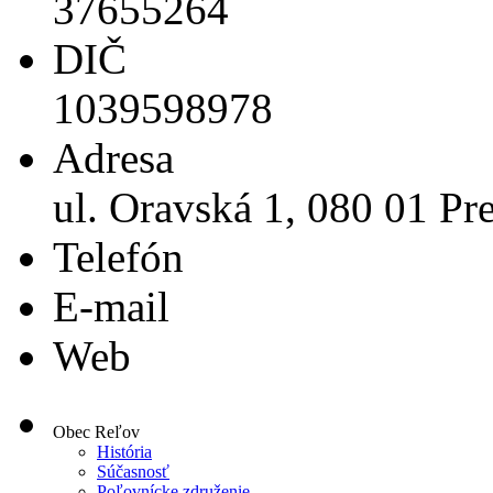
37655264
DIČ
1039598978
Adresa
ul. Oravská 1, 080 01 Pr
Telefón
E-mail
Web
Obec Reľov
História
Súčasnosť
Poľovnícke združenie