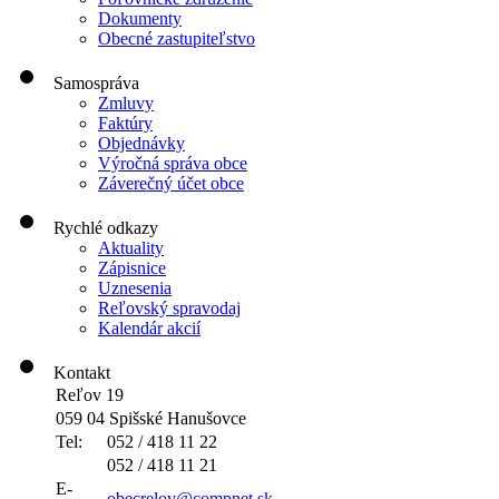
Dokumenty
Obecné zastupiteľstvo
Samospráva
Zmluvy
Faktúry
Objednávky
Výročná správa obce
Záverečný účet obce
Rychlé odkazy
Aktuality
Zápisnice
Uznesenia
Reľovský spravodaj
Kalendár akcií
Kontakt
Reľov 19
059 04 Spišské Hanušovce
Tel:
052 / 418 11 22
052 / 418 11 21
E-
obecrelov@compnet.sk