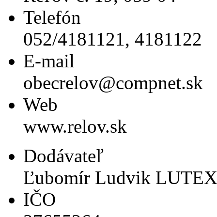
Telefón
052/4181121, 4181122
E-mail
obecrelov@compnet.sk
Web
www.relov.sk
Dodávateľ
Ľubomír Ludvik LUTEX,
IČO