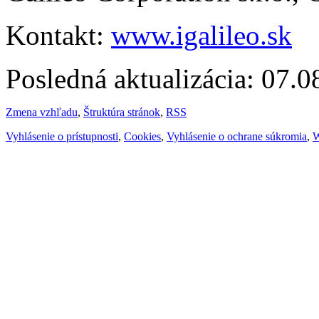
Kontakt:
www.igalileo.sk
Posledná aktualizácia: 07.
Zmena vzhľadu
,
Štruktúra stránok
,
RSS
Vyhlásenie o prístupnosti
,
Cookies
,
Vyhlásenie o ochrane súkromia
,
W