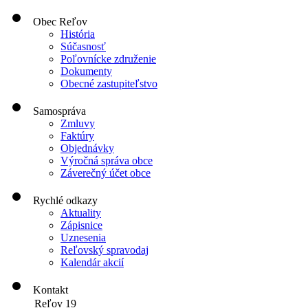
Obec Reľov
História
Súčasnosť
Poľovnícke združenie
Dokumenty
Obecné zastupiteľstvo
Samospráva
Zmluvy
Faktúry
Objednávky
Výročná správa obce
Záverečný účet obce
Rychlé odkazy
Aktuality
Zápisnice
Uznesenia
Reľovský spravodaj
Kalendár akcií
Kontakt
Reľov 19