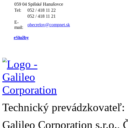
059 04 Spišské Hanušovce
Tel:
052 / 418 11 22
052 / 418 11 21
E-
obecrelov@compnet.sk
mail:
eSlužby
Technický prevádzkovateľ:
Galileo Corporation s.r.o.,