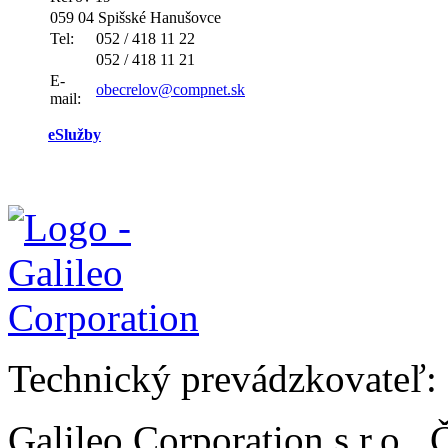
059 04 Spišské Hanušovce
Tel:
052 / 418 11 22
052 / 418 11 21
E-
obecrelov@compnet.sk
mail:
eSlužby
Technický prevádzkovateľ:
Galileo Corporation s.r.o.,