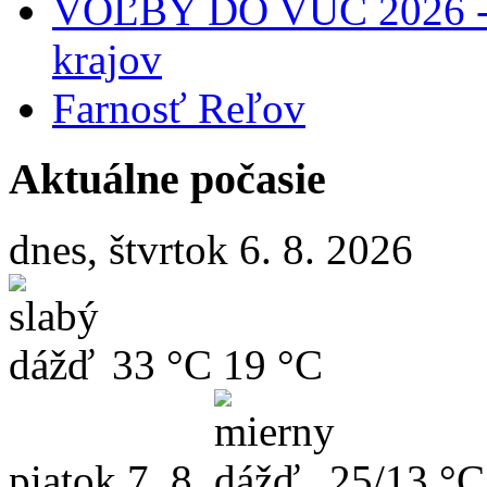
VOĽBY DO VÚC 2026 - 
krajov
Farnosť Reľov
Aktuálne počasie
dnes, štvrtok 6. 8. 2026
33 °C
19 °C
piatok
7. 8.
25/13 °C