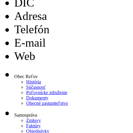
DIČ
Adresa
Telefón
E-mail
Web
Obec Reľov
História
Súčasnosť
Poľovnícke združenie
Dokumenty
Obecné zastupiteľstvo
Samospráva
Zmluvy
Faktúry
Objednávky