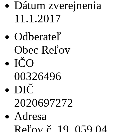
Dátum zverejnenia
11.1.2017
Odberateľ
Obec Reľov
IČO
00326496
DIČ
2020697272
Adresa
Reľov č. 19, 059 04