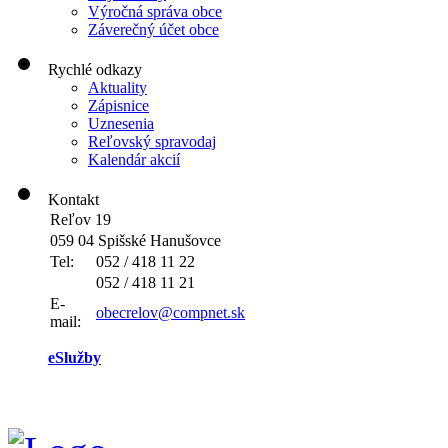
Výročná správa obce
Záverečný účet obce
Rychlé odkazy
Aktuality
Zápisnice
Uznesenia
Reľovský spravodaj
Kalendár akcií
Kontakt
Reľov 19
059 04 Spišské Hanušovce
Tel:
052 / 418 11 22
052 / 418 11 21
E-
obecrelov@compnet.sk
mail:
eSlužby