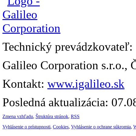
Technický prevádzkovateľ:
Galileo Corporation s.r.o.,
Kontakt:
www.igalileo.sk
Posledná aktualizácia: 07.
Zmena vzhľadu
,
Štruktúra stránok
,
RSS
Vyhlásenie o prístupnosti
,
Cookies
,
Vyhlásenie o ochrane súkromia
,
W