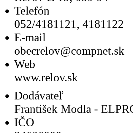
Telefón
052/4181121, 4181122
E-mail
obecrelov@compnet.sk
Web
www.relov.sk
Dodávateľ
František Modla - ELPR
IČO