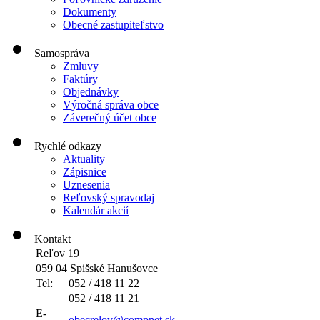
Dokumenty
Obecné zastupiteľstvo
Samospráva
Zmluvy
Faktúry
Objednávky
Výročná správa obce
Záverečný účet obce
Rychlé odkazy
Aktuality
Zápisnice
Uznesenia
Reľovský spravodaj
Kalendár akcií
Kontakt
Reľov 19
059 04 Spišské Hanušovce
Tel:
052 / 418 11 22
052 / 418 11 21
E-
obecrelov@compnet.sk