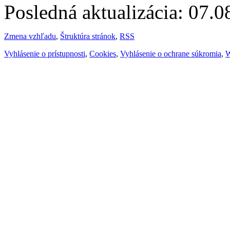
Posledná aktualizácia: 07.
Zmena vzhľadu
,
Štruktúra stránok
,
RSS
Vyhlásenie o prístupnosti
,
Cookies
,
Vyhlásenie o ochrane súkromia
,
W