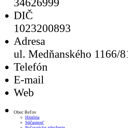
34626999
DIČ
1023200893
Adresa
ul. Medňanského 1166/81
Telefón
E-mail
Web
Obec Reľov
História
Súčasnosť
Poľovnícke združenie