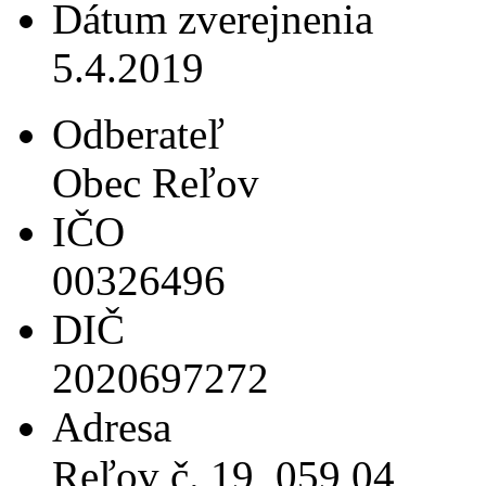
Dátum zverejnenia
5.4.2019
Odberateľ
Obec Reľov
IČO
00326496
DIČ
2020697272
Adresa
Reľov č. 19, 059 04