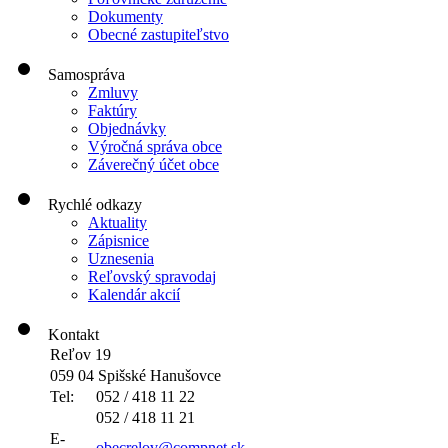
Dokumenty
Obecné zastupiteľstvo
Samospráva
Zmluvy
Faktúry
Objednávky
Výročná správa obce
Záverečný účet obce
Rychlé odkazy
Aktuality
Zápisnice
Uznesenia
Reľovský spravodaj
Kalendár akcií
Kontakt
Reľov 19
059 04 Spišské Hanušovce
Tel:
052 / 418 11 22
052 / 418 11 21
E-
obecrelov@compnet.sk