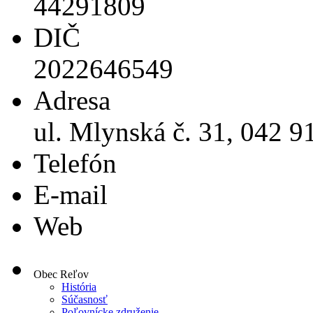
44291809
DIČ
2022646549
Adresa
ul. Mlynská č. 31, 042 9
Telefón
E-mail
Web
Obec Reľov
História
Súčasnosť
Poľovnícke združenie