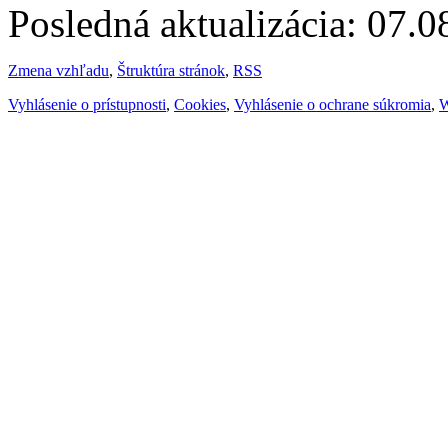
Posledná aktualizácia: 07.
Zmena vzhľadu
,
Štruktúra stránok
,
RSS
Vyhlásenie o prístupnosti
,
Cookies
,
Vyhlásenie o ochrane súkromia
,
W