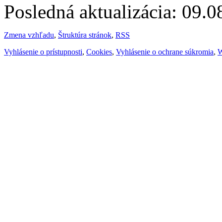
Posledná aktualizácia: 09.
Zmena vzhľadu
,
Štruktúra stránok
,
RSS
Vyhlásenie o prístupnosti
,
Cookies
,
Vyhlásenie o ochrane súkromia
,
W