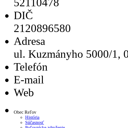
52110478
DIČ
2120896580
Adresa
ul. Kuzmányho 5000/1, 
Telefón
E-mail
Web
Obec Reľov
História
Súčasnosť
Poľovnícke združenie