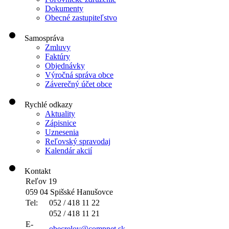
Dokumenty
Obecné zastupiteľstvo
Samospráva
Zmluvy
Faktúry
Objednávky
Výročná správa obce
Záverečný účet obce
Rychlé odkazy
Aktuality
Zápisnice
Uznesenia
Reľovský spravodaj
Kalendár akcií
Kontakt
Reľov 19
059 04 Spišské Hanušovce
Tel:
052 / 418 11 22
052 / 418 11 21
E-
obecrelov@compnet.sk