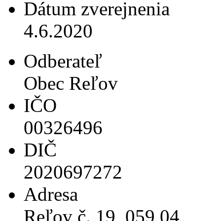
Dátum zverejnenia
4.6.2020
Odberateľ
Obec Reľov
IČO
00326496
DIČ
2020697272
Adresa
Reľov č. 19, 059 04