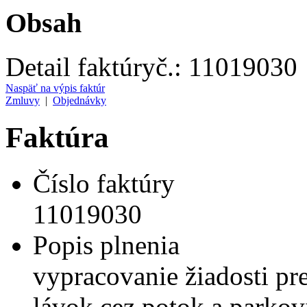
Obsah
Detail faktúry
č.:
11019030
Naspäť na výpis faktúr
Zmluvy
|
Objednávky
Faktúra
Číslo faktúry
11019030
Popis plnenia
vypracovanie žiadosti pr
lávok cez potok a parkovi