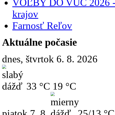
VOĽBY DO VÚC 2026 - 
krajov
Farnosť Reľov
Aktuálne počasie
dnes, štvrtok 6. 8. 2026
33 °C
19 °C
piatok
7. 8.
25/13 °C