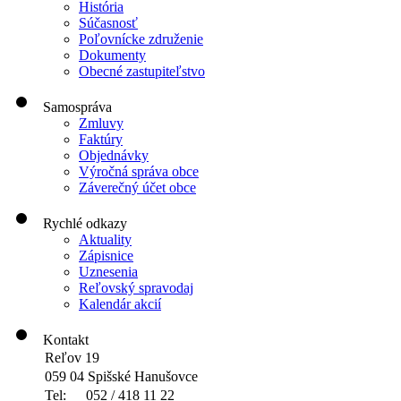
História
Súčasnosť
Poľovnícke združenie
Dokumenty
Obecné zastupiteľstvo
Samospráva
Zmluvy
Faktúry
Objednávky
Výročná správa obce
Záverečný účet obce
Rychlé odkazy
Aktuality
Zápisnice
Uznesenia
Reľovský spravodaj
Kalendár akcií
Kontakt
Reľov 19
059 04 Spišské Hanušovce
Tel:
052 / 418 11 22