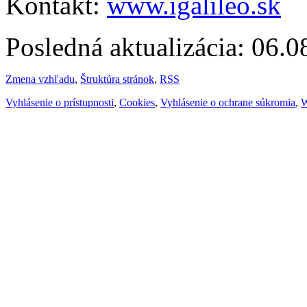
Kontakt:
www.igalileo.sk
Posledná aktualizácia: 06.
Zmena vzhľadu
,
Štruktúra stránok
,
RSS
Vyhlásenie o prístupnosti
,
Cookies
,
Vyhlásenie o ochrane súkromia
,
W