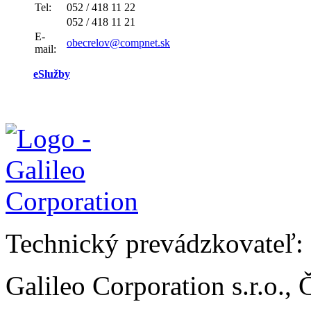
Tel:
052 / 418 11 22
052 / 418 11 21
E-
obecrelov@compnet.sk
mail:
eSlužby
Technický prevádzkovateľ:
Galileo Corporation s.r.o.,