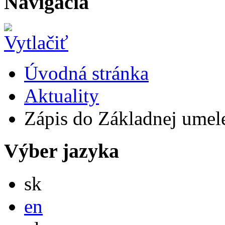
Navigácia
Úvodná stránka
Aktuality
Zápis do Základnej umele
Výber jazyka
Slovensky
sk
English
en
Po polsku