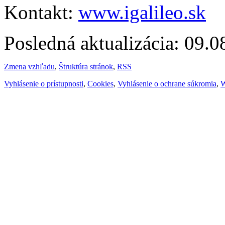
Kontakt:
www.igalileo.sk
Posledná aktualizácia: 09.
Zmena vzhľadu
,
Štruktúra stránok
,
RSS
Vyhlásenie o prístupnosti
,
Cookies
,
Vyhlásenie o ochrane súkromia
,
W