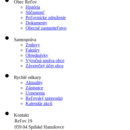
Obec Reľov
História
Súčasnosť
Poľovnícke združenie
Dokumenty
Obecné zastupiteľstvo
Samospráva
Zmluvy
Faktúry
Objednávky
Výročná správa obce
Záverečný účet obce
Rychlé odkazy
Aktuality
Zápisnice
Uznesenia
Reľovský spravodaj
Kalendár akcií
Kontakt
Reľov 19
059 04 Spišské Hanušovce