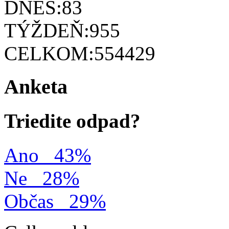
DNES:
83
TÝŽDEŇ:
955
CELKOM:
554429
Anketa
Triedite odpad?
Ano
43%
Ne
28%
Občas
29%