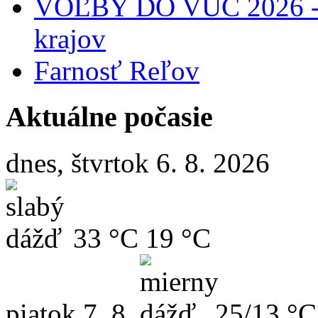
VOĽBY DO VÚC 2026 - 
krajov
Farnosť Reľov
Aktuálne počasie
dnes, štvrtok 6. 8. 2026
33 °C
19 °C
piatok
7. 8.
25/13 °C