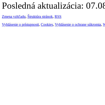
Posledná aktualizácia: 07.
Zmena vzhľadu
,
Štruktúra stránok
,
RSS
Vyhlásenie o prístupnosti
,
Cookies
,
Vyhlásenie o ochrane súkromia
,
W