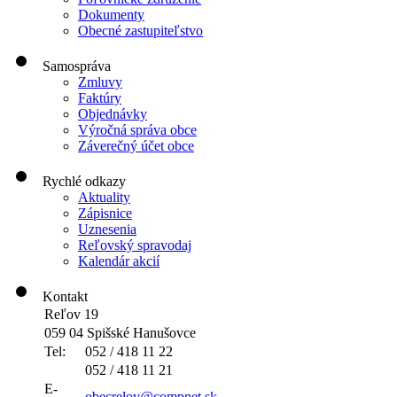
Dokumenty
Obecné zastupiteľstvo
Samospráva
Zmluvy
Faktúry
Objednávky
Výročná správa obce
Záverečný účet obce
Rychlé odkazy
Aktuality
Zápisnice
Uznesenia
Reľovský spravodaj
Kalendár akcií
Kontakt
Reľov 19
059 04 Spišské Hanušovce
Tel:
052 / 418 11 22
052 / 418 11 21
E-
obecrelov@compnet.sk