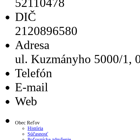
52110478
DIČ
2120896580
Adresa
ul. Kuzmányho 5000/1, 
Telefón
E-mail
Web
Obec Reľov
História
Súčasnosť
Poľovnícke združenie